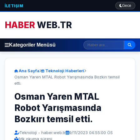
İLETIŞIM
Gece
HABER
WEB.TR
Kategoriler Menüsü
Ana Sayfa
Teknoloji Haberleri
Osman Yaren MTAL Robot Yarışmasında Bozkırı temsil
etti.
Osman Yaren MTAL
Robot Yarışmasında
Bozkırı temsil etti.
Teknoloji - haber.web.tr
9/11/2023 04:55:00 ÖS
1
dk okuma süresi